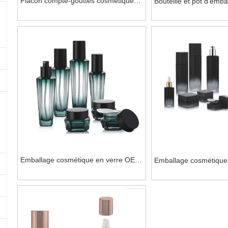
Flacon compte-gouttes cosmétique
Bouteille et pot d'emba
UV argenté brillant pour les soins de
cosmétique de forme s
la peau
les soins de la peau
Emballage cosmétique en verre OEM
Emballage cosmétique
pour les soins de la peau
taille avec couvercles 
de la peau