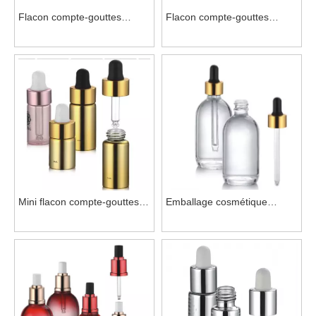
Flacon compte-gouttes
Flacon compte-gouttes
cosmétique UV à épaulement
Comestic en aluminium noir
en aluminium pour
pour les soins de la peau
l'emballage
Mini flacon compte-gouttes
Emballage cosmétique
Comestic en aluminium pour
compte-gouttes en
les soins de la peau
aluminium Iso9001 pour
crème pour le corps