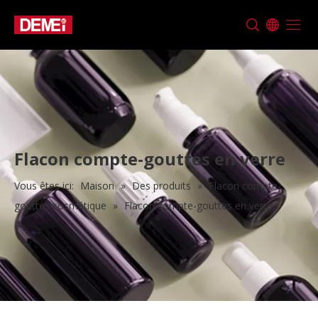
Flacon compte-gouttes en verre
Vous êtes ici:
Maison
»
Des produits
»
Flacon compte-
gouttes cosmétique
»
Flacon compte-gouttes en verre