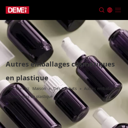
Autres emballages cosmétiques
en plastique
Vous êtes ici:
Maison
»
Des produits
»
Autres emballages
cosmétiques en plastique