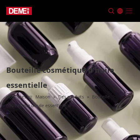
Bouteille cosmétique d'huile
essentielle
Vous êtes ici:
Maison
»
Des produits
»
Bouteille
cosmétique d'huile essentielle