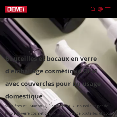
Bouteilles et bocaux en verre
d'emballage cosmétique OEM
avec couvercles pour un usage
domestique
Vous êtes ici:
Maison
»
Des produits
»
Bouteille et pot de
lotion en verre cosmétique
»
Ensembles de bouteilles et pots