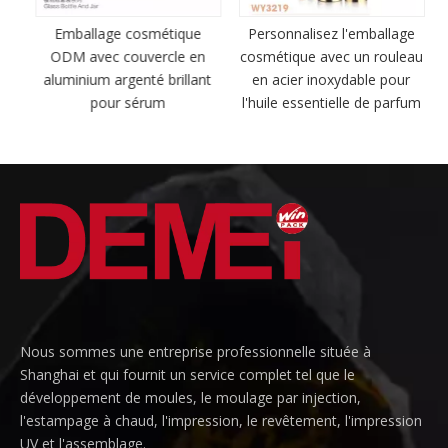
en
Emballage cosmétique
Personnalisez l'emballage
ODM avec couvercle en
cosmétique avec un rouleau
e
aluminium argenté brillant
en acier inoxydable pour
pour sérum
l'huile essentielle de parfum
Nous sommes une entreprise professionnelle située à
Shanghai et qui fournit un service complet tel que le
développement de moules, le moulage par injection,
l'estampage à chaud, l'impression, le revêtement, l'impression
UV et l'assemblage.