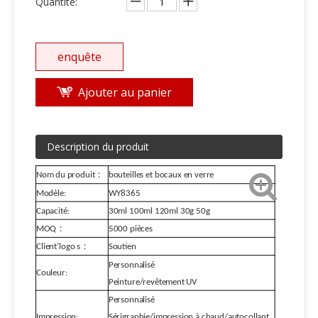
Quantité:
enquête
Ajouter au panier
Description du produit
Nom du produit：
bouteilles et bocaux en verre
Modèle:
WY8365
Capacité:
30ml 100ml 120ml 30g 50g
MOQ：
5000 pièces
Client
’
logo s：
Soutien
Personnalisé
Couleur:
Peinture/revêtement UV
Personnalisé
Impression:
Sérigraphie/impression à chaud/autocollant