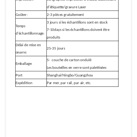
d'étiquette/gravure Laser
Goûter:
2-3 pièces gratuitement
3 jours si les échantillons sont en stock
Temps
7-10days si les échantillons doivent être
d'échantillonnage:
produits
Délai de mise en
25-35 jours
œuvre:
5-
couche de carton ondulé
Emballage:
Les bouteilles en verre sont palettisées
Port
Shanghai/Ningbo/Guangzhou
Expédition
Par mer, par rail, par air, etc.